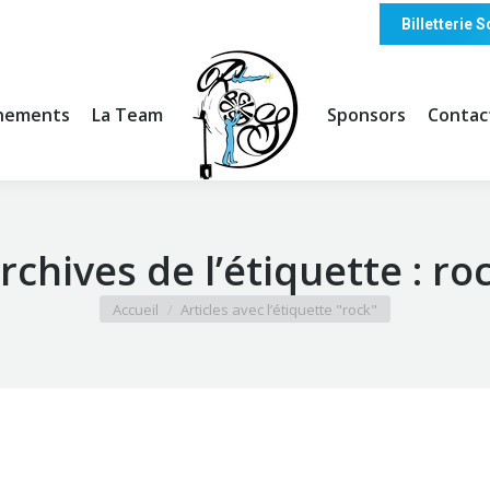
Billetterie
nements
La Team
Sponsors
Contac
rchives de l’étiquette :
ro
Vous êtes ici :
Accueil
Articles avec l’étiquette "rock"