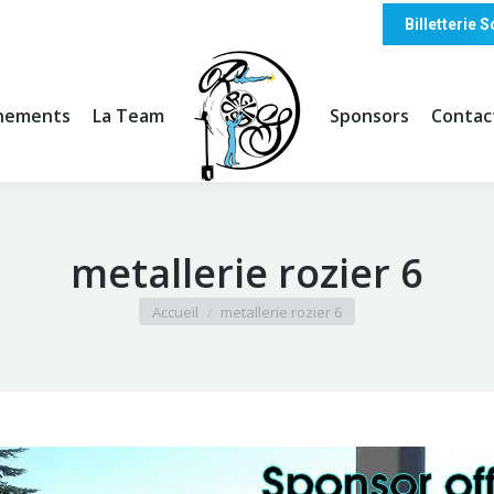
Billetterie
nements
La Team
Sponsors
Contac
metallerie rozier 6
Vous êtes ici :
Accueil
metallerie rozier 6