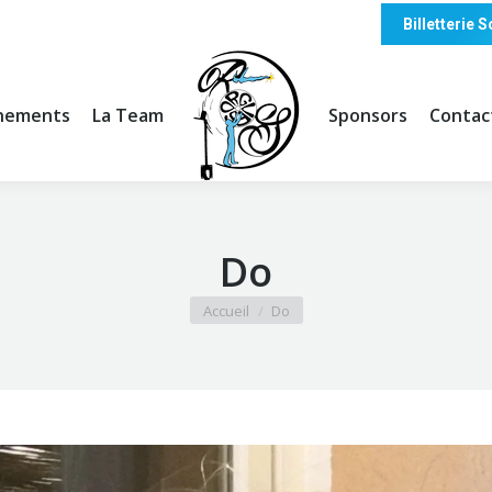
Billetterie
nements
La Team
Sponsors
Contac
Do
Vous êtes ici :
Accueil
Do